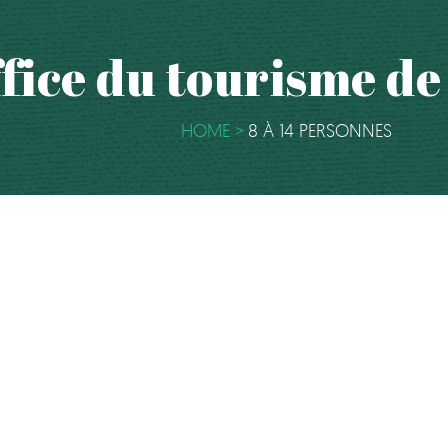
office du tourisme d
HOME
8 À 14 PERSONNES