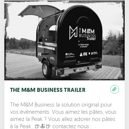
THE M&M BUSINESS TRAILER
The M&M Business la solution original pour
vos évènements. Vous aimez les pâtes, vous
aimez la Peak ? Vous allez adorer nos pâtes
à la Peak…🍺🍝🍺 contactez nous :